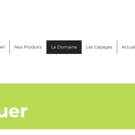
eil
Nos Produits
Le Domaine
Les Cépages
Actual
uer