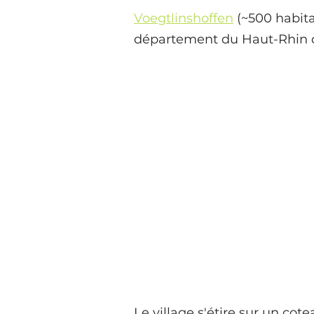
Voegtlinshoffen
(~500 habita
département du Haut-Rhin de
Le village s'étire sur un cot