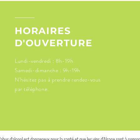
HORAIRES
D'OUVERTURE
Lundi-vendredi : 8h-19h
Samedi-dimanche : 9h-19h
N'hésitez pas à prendre rendez-vous
par téléphone.
'abus d'alcool est dangereux pour la santé et que les vins d'Alsace sont à con