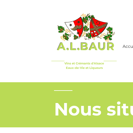
A.L.BAUR
Accu
Vins et Crémants d'Alsace
Eaux-de-Vie et Liqueurs
Nous sit