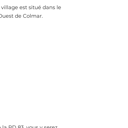
 village est situé dans le
Ouest de Colmar.
e la RD 83, vous y serez