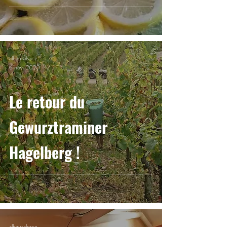
albauralsace
6 nov. 2020
Le retour du
Gewurztraminer
Hagelberg !
albauralsace